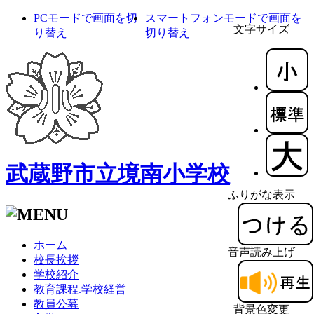
PCモードで画面を切
スマートフォンモードで画面を
文字サイズ
り替え
切り替え
武蔵野市立境南小学校
ふりがな表示
ホーム
音声読み上げ
校長挨拶
学校紹介
教育課程.学校経営
教員公募
背景色変更