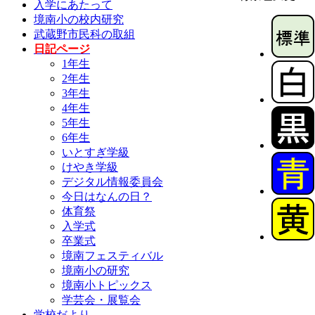
入学にあたって
境南小の校内研究
武蔵野市民科の取組
日記ページ
1年生
2年生
3年生
4年生
5年生
6年生
いとすぎ学級
けやき学級
デジタル情報委員会
今日はなんの日？
体育祭
入学式
卒業式
境南フェスティバル
境南小の研究
境南小トピックス
学芸会・展覧会
学校だより