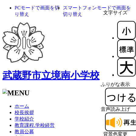
PCモードで画面を切
スマートフォンモードで画面を
文字サイズ
り替え
切り替え
武蔵野市立境南小学校
ふりがな表示
ホーム
音声読み上げ
校長挨拶
学校紹介
教育課程.学校経営
教員公募
背景色変更