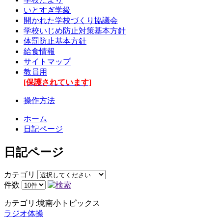
いとすぎ学級
開かれた学校づくり協議会
学校いじめ防止対策基本方針
体罰防止基本方針
給食情報
サイトマップ
教員用
[保護されています]
操作方法
ホーム
日記ページ
日記ページ
カテゴリ
件数
カテゴリ:境南小トピックス
ラジオ体操