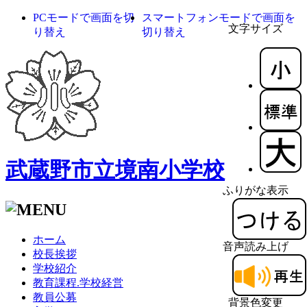
PCモードで画面を切
スマートフォンモードで画面を
文字サイズ
り替え
切り替え
武蔵野市立境南小学校
ふりがな表示
ホーム
音声読み上げ
校長挨拶
学校紹介
教育課程.学校経営
教員公募
背景色変更