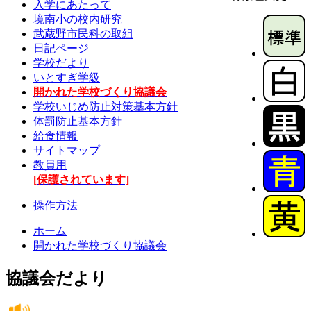
入学にあたって
境南小の校内研究
武蔵野市民科の取組
日記ページ
学校だより
いとすぎ学級
開かれた学校づくり協議会
学校いじめ防止対策基本方針
体罰防止基本方針
給食情報
サイトマップ
教員用
[保護されています]
操作方法
ホーム
開かれた学校づくり協議会
協議会だより