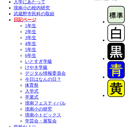
入学にあたって
境南小の校内研究
武蔵野市民科の取組
日記ページ
1年生
2年生
3年生
4年生
5年生
6年生
いとすぎ学級
けやき学級
デジタル情報委員会
今日はなんの日？
体育祭
入学式
卒業式
境南フェスティバル
境南小の研究
境南小トピックス
学芸会・展覧会
学校だより