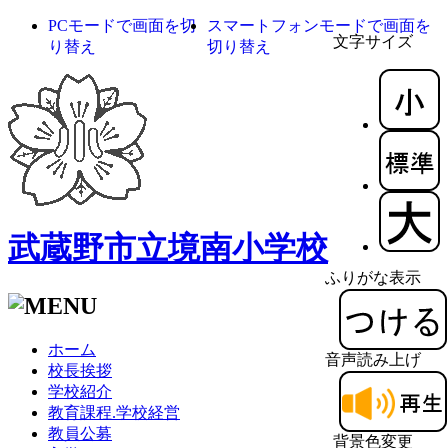
PCモードで画面を切
スマートフォンモードで画面を
文字サイズ
り替え
切り替え
武蔵野市立境南小学校
ふりがな表示
ホーム
音声読み上げ
校長挨拶
学校紹介
教育課程.学校経営
教員公募
背景色変更