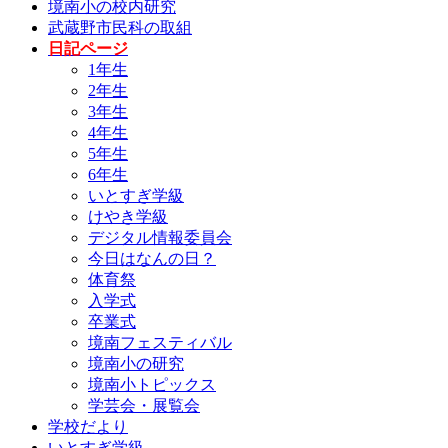
境南小の校内研究
武蔵野市民科の取組
日記ページ
1年生
2年生
3年生
4年生
5年生
6年生
いとすぎ学級
けやき学級
デジタル情報委員会
今日はなんの日？
体育祭
入学式
卒業式
境南フェスティバル
境南小の研究
境南小トピックス
学芸会・展覧会
学校だより
いとすぎ学級