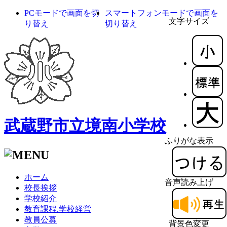
PCモードで画面を切
スマートフォンモードで画面を
文字サイズ
り替え
切り替え
武蔵野市立境南小学校
ふりがな表示
ホーム
音声読み上げ
校長挨拶
学校紹介
教育課程.学校経営
教員公募
背景色変更