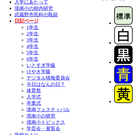
入学にあたって
境南小の校内研究
武蔵野市民科の取組
日記ページ
1年生
2年生
3年生
4年生
5年生
6年生
いとすぎ学級
けやき学級
デジタル情報委員会
今日はなんの日？
体育祭
入学式
卒業式
境南フェスティバル
境南小の研究
境南小トピックス
学芸会・展覧会
学校だより