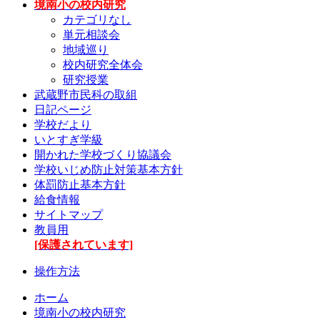
境南小の校内研究
カテゴリなし
単元相談会
地域巡り
校内研究全体会
研究授業
武蔵野市民科の取組
日記ページ
学校だより
いとすぎ学級
開かれた学校づくり協議会
学校いじめ防止対策基本方針
体罰防止基本方針
給食情報
サイトマップ
教員用
[保護されています]
操作方法
ホーム
境南小の校内研究