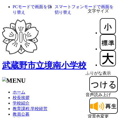
PCモードで画面を切
スマートフォンモードで画面を
文字サイズ
り替え
切り替え
武蔵野市立境南小学校
ふりがな表示
ホーム
音声読み上げ
校長挨拶
学校紹介
教育課程.学校経営
教員公募
背景色変更