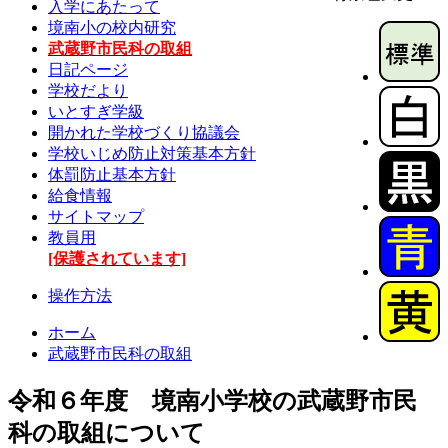
入学にあたって
境南小の校内研究
武蔵野市民科の取組
日記ページ
学校だより
いとすぎ学級
開かれた学校づくり協議会
学校いじめ防止対策基本方針
体罰防止基本方針
給食情報
サイトマップ
教員用
[保護されています]
操作方法
ホーム
武蔵野市民科の取組
令和６年度 境南小学校の武蔵野市民
科の取組について