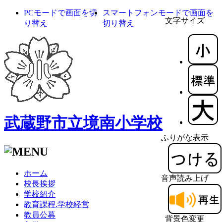
PCモードで画面を切
スマートフォンモードで画面を
文字サイズ
り替え
切り替え
武蔵野市立境南小学校
ふりがな表示
ホーム
音声読み上げ
校長挨拶
学校紹介
教育課程.学校経営
教員公募
背景色変更