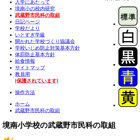
入学にあたって
境南小の校内研究
武蔵野市民科の取組
日記ページ
学校だより
いとすぎ学級
開かれた学校づくり協議会
学校いじめ防止対策基本方針
体罰防止基本方針
給食情報
サイトマップ
教員用
[保護されています]
操作方法
ホーム
武蔵野市民科の取組
境南小学校の武蔵野市民科の取組