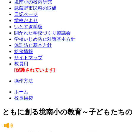
境南小の校内研究
武蔵野市民科の取組
日記ページ
学校だより
いとすぎ学級
開かれた学校づくり協議会
学校いじめ防止対策基本方針
体罰防止基本方針
給食情報
サイトマップ
教員用
[保護されています]
操作方法
ホーム
校長挨拶
ともに創る境南小の教育～子どもたち